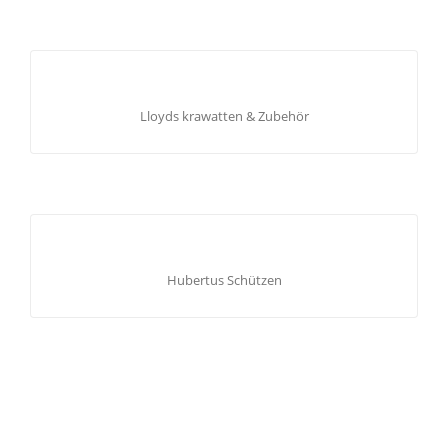
LLOYDS KRAWATTEN & ZUBEHÖR
Krawatten für Vereine, Schützen, Musik und Feuerwehr.
Lloyds krawatten & Zubehör
Wir besticken Krawatten individuell mit Ihrem Logo oder
Vereinsemblem.
HUBERTUS SCHÜTZEN
Schützenbekleidung und Accessoires
Hubertus Schützen