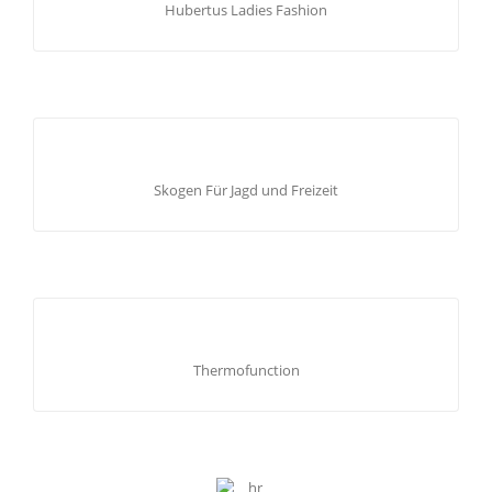
funktionelle Jagdbekleidung – umfassende Auswahl an
Hubertus Ladies Fashion
Bekleidung für Pirsch, Ansitz-, Treib- und Drückjagd. Für
Damen und Kinder. Accessoires rund um Jagd und Hund.
SKOGEN FÜR JAGD UND FREIZEIT
Hemden, Hüte, Mützen, Krawatten und Handschuhe für
Skogen Für Jagd und Freizeit
den stilvollen Auftritt.
THERMOFUNCTION
Mit den verschiedenen Ausführungen dieser Thermo-
Thermofunction
Unterwäsche sind Sie zu jeder Jahreszeit und passend zum
jeweiligen Aktivitätsgrad, bestens ausgestattet, um die
wundervolle Zeit in der Natur vollumfänglich zu genießen.