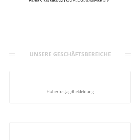
HUBERTUS GESAMTKATALOG AUSGABE XIV
UNSERE GESCHÄFTSBEREICHE
HUBERTUS JAGDBEKLEIDUNG
funktionelle Jagdbekleidung – umfassende Auswahl an
Hubertus Jagdbekleidung
Bekleidung für Pirsch, Ansitz-, Treib- und Drückjagd. Für
Herren und Kinder. Accessoires rund um Jagd und Hund.
HUBERTUS LADIES FASHION