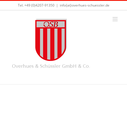
Skip
Tel. +49 (0)4207-91350
|
info{at}overhues-schuessler.de
to
content