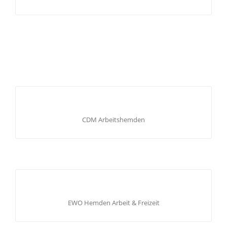
Schals, Hüttensocken, Büdel und Taschen im saisonalen
Wechsel.
CDM ARBEITSHEMDEN
Arbeitshemden aus 100% Baumwolle für Arbeit und
CDM Arbeitshemden
Freizeit.
EWO HEMDEN ARBEIT & FREIZEIT
Arbeitshemden aus 100% Baumwolle für Arbeit und
EWO Hemden Arbeit & Freizeit
Freizeit.