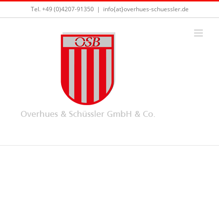
Skip
Tel. +49 (0)4207-91350
|
info{at}overhues-schuessler.de
to
content