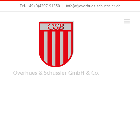
Skip
Tel. +49 (0)4207-91350
|
info{at}overhues-schuessler.de
to
content