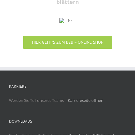
blättern
HIER GEHT’S ZUM B2B – ONLINE SHOP
KARRIERE
Werden Sie Teil unseres Teams –
Karriereseite öffnen
DOWNLOADS