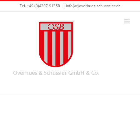
Skip
Tel. +49 (0)4207-91350
|
info{at}overhues-schuessler.de
to
content